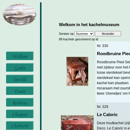
Welkom in het kachelmuseum
Sorteer op
89 kachels gesorteerd op id
Nr. 330
Roodbruine Pied
Roodbruine Pied-Sel
met zijdeur voor het 
losse sierdeksel bev
sierdeksel kan opens
kachel kan plaatsen.
micaraam met zuursto
twee 'chenetjes' om h
Nr. 329
Le Caloric
Deze houtkachel (zijl
Deco. Le Caloric is 