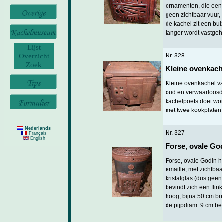
ornamenten, die een 
geen zichtbaar vuur,
de kachel zit een b
langer wordt vastge
Lijst
Overzicht
Nr. 328
Zoek
Kleine ovenkache
Kleine ovenkachel van
oud en verwaarloosd,
kachelpoets doet won
met twee kookplaten
Nederlands
Nr. 327
Français
English
Forse, ovale Go
Forse, ovale Godin h
emaille, met zichtbaa
kristalglas (dus geen
bevindt zich een flin
hoog, bijna 50 cm bre
de pijpdiam. 9 cm be