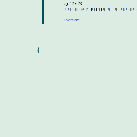
pg. 12 v 23
<
[
1
] [
2
] [
3
] [
4
] [
5
] [
6
] [
7
] [
8
] [
9
] [
10
] [
11
] [
12
] [
13
Overzicht