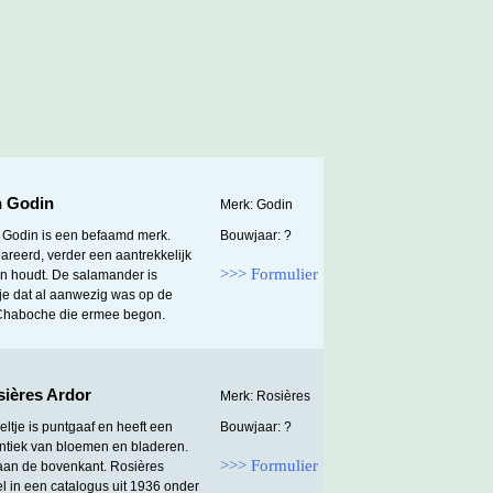
n Godin
Merk: Godin
Godin is een befaamd merk.
Bouwjaar: ?
reerd, verder een aantrekkelijk
>>> Formulier
n houdt. De salamander is
tje dat al aanwezig was op de
Chaboche die ermee begon.
ières Ardor
Merk: Rosières
ltje is puntgaaf en heeft een
Bouwjaar: ?
ntiek van bloemen en bladeren.
>>> Formulier
 aan de bovenkant. Rosières
l in een catalogus uit 1936 onder