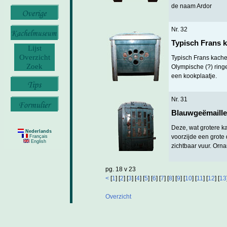
de naam Ardor
Nr. 32
Typisch Frans k
Lijst
Overzicht
Typisch Frans kachel
Zoek
Olympische (?) ring
een kookplaatje.
Nr. 31
Blauwgeëmaille
Deze, wat grotere k
Nederlands
voorzijde een grote 
Français
English
zichtbaar vuur. Orname
pg. 18 v 23
<
[
1
] [
2
] [
3
] [
4
] [
5
] [
6
] [
7
] [
8
] [
9
] [
10
] [
11
] [
12
] [
13
Overzicht