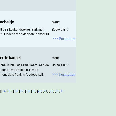
acheltje
Merk:
tje in 'keukendoekjes'-stijl, met
Bouwjaar: ?
en. Onder het opklapbare deksel zit
>>> Formulier
erde kachel
Merk:
achel is blauwgeëmailleerd. Aan de
Bouwjaar: ?
deur en veel mica, dus veel
>>> Formulier
ntiek is fraai, in Art deco-stijl.
] [
14
] [
15
] [
16
] [
17
] [
18
] [
19
] [
20
] [
21
] [
22
] [
23
]
>