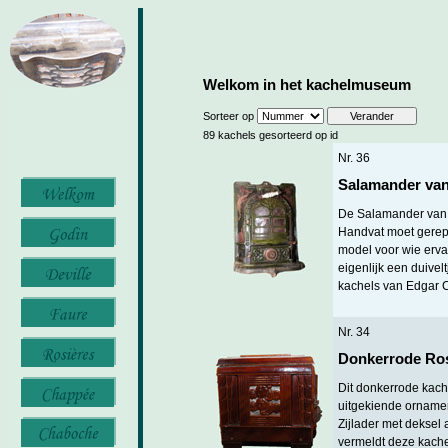
Welkom in het kachelmuseum
Sorteer op
89 kachels gesorteerd op id
Nr. 36
Salamander va
De Salamander van 
Handvat moet gerepa
model voor wie erva
eigenlijk een duivel
kachels van Edgar 
Nr. 34
Donkerrode Ros
Dit donkerrode kache
uitgekiende orname
Zijlader met deksel
vermeldt deze kache