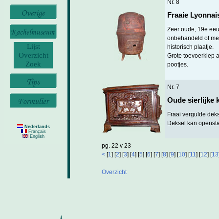
Nr. 8
Fraaie Lyonnai
Zeer oude, 19e eeu
onbehandeld of me
Lijst
historisch plaatje.
Overzicht
Grote toevoerklep 
Zoek
pootjes.
Nr. 7
Oude sierlijke 
Fraai vergulde dek
Deksel kan openstaa
Nederlands
Français
English
pg. 22 v 23
<
[
1
] [
2
] [
3
] [
4
] [
5
] [
6
] [
7
] [
8
] [
9
] [
10
] [
11
] [
12
] [
13
Overzicht