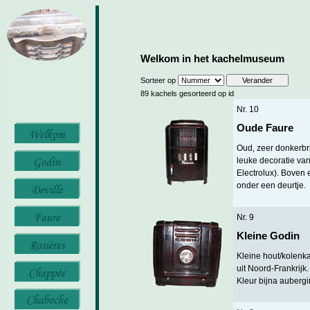
Welkom in het kachelmuseum
Sorteer op
89 kachels gesorteerd op id
Nr. 10
Oude Faure
Oud, zeer donkerbr
leuke decoratie va
Electrolux). Boven
onder een deurtje.
Nr. 9
Kleine Godin
Kleine hout/kolenk
uit Noord-Frankrijk
Kleur bijna aubergi